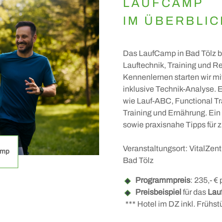
LAUFCAMP
IM ÜBERBL
Das LaufCamp in Bad Tölz bi
Lauftechnik, Training und R
Kennenlernen starten wir mi
inklusive Technik-Analyse. 
wie Lauf-ABC, Functional Tra
Training und Ernährung. Ein
sowie praxisnahe Tipps für
Veranstaltungsort: VitalZen
camp
Bad Tölz
Programmpreis
: 235,- €
Preisbeispiel
für das
Lau
*** Hotel im DZ inkl. Frühst