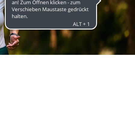
Ostermarkt
Für Aussteller
INDER UND FAMILIE
milien Sommer
milien Winter
r Blomberg