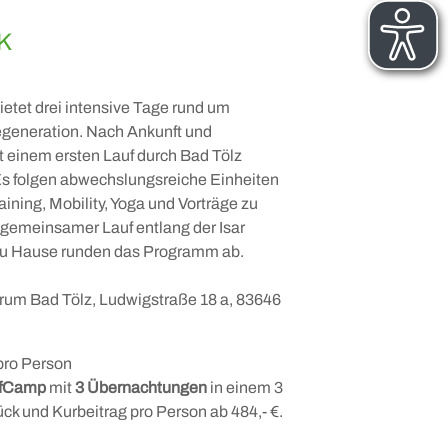
ICK
etet drei intensive Tage rund um
egeneration. Nach Ankunft und
t einem ersten Lauf durch Bad Tölz
Es folgen abwechslungsreiche Einheiten
ining, Mobility, Yoga und Vorträge zu
 gemeinsamer Lauf entlang der Isar
 zu Hause runden das Programm ab.
trum Bad Tölz, Ludwigstraße 18 a, 83646
 pro Person
fCamp
mit
3 Übernachtungen
in einem 3
ück und Kurbeitrag pro Person ab 484,- €.