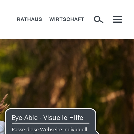
RATHAUS
WIRTSCHAFT
ENUSS UND KULINARIK
+
adtspaziergang
r Bulle von Tölz
Stadtführungen
stronomie
Krippen
+
rkte
Christkindlmarkt