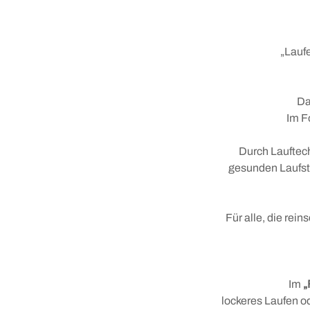
Geokulturpfad
Leonhardi
„Lauf
Tradition und Brauchtum
Da
Im F
KONTAKT &
ANSPRECHPARTNER
Durch Lauftech
gesunden Laufsti
Für alle, die rei
Im
„
lockeres Laufen o