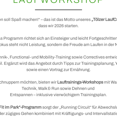
+
Konzerte & Kabarett
Thomas Mann in Bad Tölz
Thomas-Mann-Weg
Knabenchor
en soll Spaß machen!“ – das ist das Motto unseres
„Tölzer Lauf
dass wir 2026 starten.
Gabriel von Seidl
Stadtkapelle
Tölzer Summer Sound
s Programm richtet sich an Einsteiger und leicht Fortgeschritte
okus steht nicht Leistung, sondern die Freude am Laufen in der N
Stadt mit der besonderen Note
nik-, Functional- und Mobility-Training sowie Correctives entwi
Tölzer Kunst und Kultur 65+
l. Ergänzt wird das Angebot durch Tipps zur Trainingsplanung
Tölzer Jazzkonzerte
sowie einen Vortrag zur Ernährung.
Brotzeit und Spiele
nschnuppern möchten, bieten wir
Lauftrainings-Workshops
mit Wa
Technik, Walk & Run sowie Dehnen und
Entspannen – inklusive vierwöchigem Trainingsplan.
Fit im Park“-Programm
sorgt der „Running Circuit“ für Abwechs
der zügiges Gehen kombiniert mit Kräftigungs- und Intervallstati