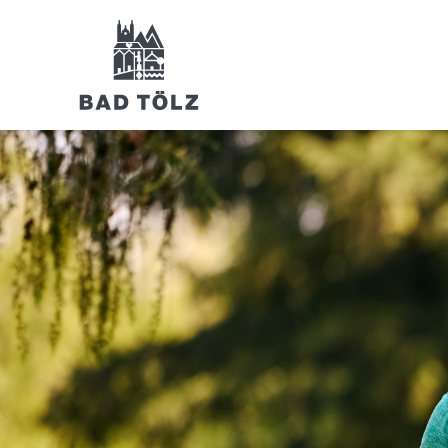
RUND UM BAD TÖLZ
Unterkünfte
Urlaubsangebote
Gruppenangebote
Camping und Wohnmobil
Ausflüge