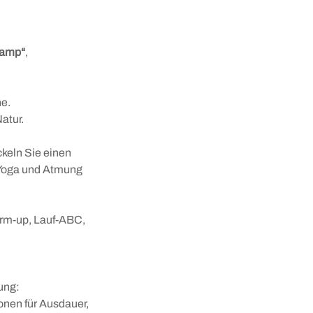
Camp“
,
ne.
atur.
ckeln Sie einen
, Yoga und Atmung
rm-up, Lauf-ABC,
lung:
onen für Ausdauer,