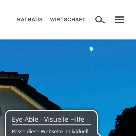
RATHAUS
WIRTSCHAFT
ENUSS UND KULINARIK
+
adtspaziergang
r Bulle von Tölz
Stadtführungen
stronomie
Krippen
+
rkte
Christkindlmarkt