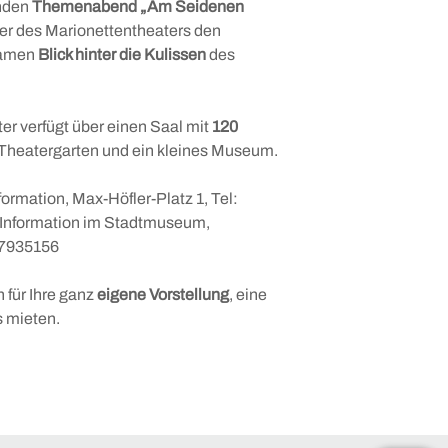
enden
Themenabend „Am Seidenen
er des Marionettentheaters den
samen
Blick hinter die Kulissen
des
er verfügt über einen Saal mit
120
n Theatergarten und ein kleines Museum.
nformation, Max-Höfler-Platz 1, Tel:
-Information im Stadtmuseum,
 7935156
 für Ihre ganz
eigene Vorstellung
, eine
 mieten.