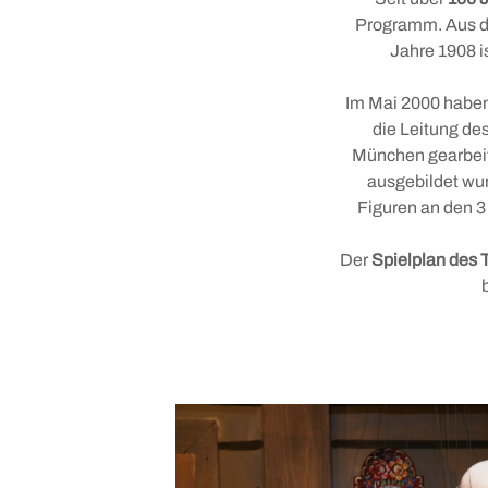
Geokulturpfad
Programm. Aus d
Jahre 1908 i
Leonhardi
Im Mai 2000 habe
Tradition und Brauchtum
die Leitung d
München gearbeit
ausgebildet wu
KONTAKT &
Figuren an den 3
ANSPRECHPARTNER
Der
Spielplan des 