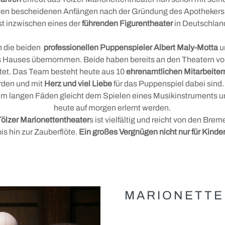
en bescheidenen Anfängen nach der Gründung des Apothekers
+
Konzerte & Kabarett
Thomas Mann in Bad Tölz
st inzwischen eines der
führenden Figurentheater
in Deutschla
Thomas-Mann-Weg
Knabenchor
n die beiden
professionellen Puppenspieler Albert Maly-Motta
u
Gabriel von Seidl
Stadtkapelle
es Hauses übernommen. Beide
haben bereits an den Theatern v
et. Das Team besteht heute aus 10
ehrenamtlichen Mitarbeiter
Tölzer Summer Sound
rden und mit
Herz und viel Liebe
für das Puppenspiel dabei sind
Stadt mit der besonderen Note
 m langen Fäden gleicht dem Spielen eines Musikinstruments u
heute auf morgen erlernt werden.
Tölzer Kunst und Kultur 65+
Tölzer Marionettentheater
s ist vielfältig und reicht von den Br
Tölzer Jazzkonzerte
bis hin zur Zauberflöte.
Ein großes Vergnügen nicht nur für Kinder
Brotzeit und Spiele
MARIONETTE