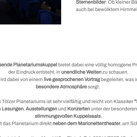
Sternenbilder
: Ob kleiner B
auch bei bewölktem Himmel
sende Planetariumskuppel
bietet dabei eine völlig homogene Pr
der Eindruck entsteht, in
unendliche Weiten
zu schauen.
wird dabei von einem
live gesprochenen Vortrag
begeleitet, was 
besondere Atmosphäre
sorgt.
 Tölzer Planetariums ist sehr vielfältig und reicht von Klassiker
"
u
Lesungen
,
Ausstellungen
und
Konzerten
unter der besondere
stimmungsvollen Kuppelsaals
.
st das Planetarium direkt
neben dem Marionettentheater
, am Sc