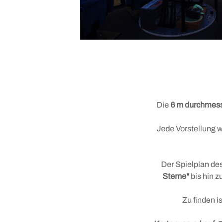
Die
6 m durchmes
Jede Vorstellung 
Der Spielplan des
Sterne"
bis hin z
Zu finden i