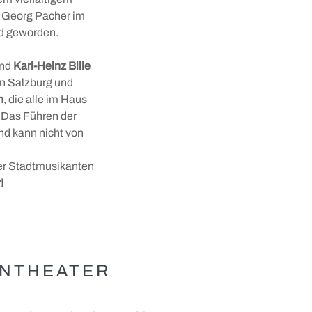
 Georg Pacher im
nd geworden.
nd
Karl-Heinz Bille
on Salzburg und
n
, die alle im Haus
. Das Führen der
nd kann nicht von
emer Stadtmusikanten
!
NTHEATER