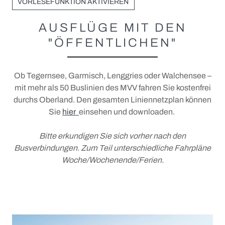
Unterkünfte
VORLESEFUNKTION AKTIVIEREN
Urlaubsangebote
AUSFLÜGE MIT DEN
Gruppenangebote
"ÖFFENTLICHEN"
Camping und Wohnmobil
Ob Tegernsee, Garmisch, Lenggries oder Walchensee –
+
Ausflüge
mit mehr als 50 Buslinien des MVV fahren Sie kostenfrei
+
Service vor Ort
Ausflugsticker
durchs Oberland. Den gesamten Liniennetzplan können
Sie
hier
einsehen und downloaden.
Prospektanfrage und Downloads
Parken in der Stadt
Login Gastgeber
MVV: Münchner Verkehrs- und Tarifverbund
Bitte erkundigen Sie sich vorher nach den
Busverbindungen. Zum Teil unterschiedliche Fahrpläne
Bad Tölz für alle (Barrierefrei)
MVV-Netz und Busfahrpläne
Woche/Wochenende/Ferien.
Fotowettbewerb 2026
AKTIV UND GESUND