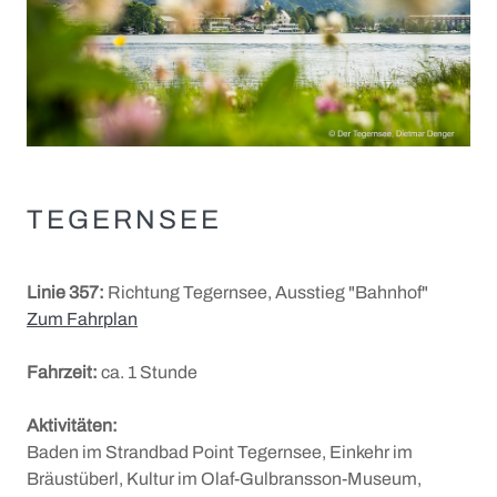
Leonhardi
Tradition und Brauchtum
VERANSTALTUNGEN, KULTUR UND
LITERATUR
TEGERNSEE
Veranstaltungskalender
Tölzer Bierfest
Linie 357:
Richtung Tegernsee, Ausstieg "Bahnhof"
Marionettentheater & Planetarium
Zum Fahrplan
+
Von Mann bis Seidl
Fahrzeit:
ca. 1 Stunde
+
Konzerte & Kabarett
Thomas Mann in Bad Tölz
Aktivitäten:
Thomas-Mann-Weg
Knabenchor
Baden im Strandbad Point Tegernsee, Einkehr im
Bräustüberl, Kultur im Olaf-Gulbransson-Museum,
Gabriel von Seidl
Stadtkapelle