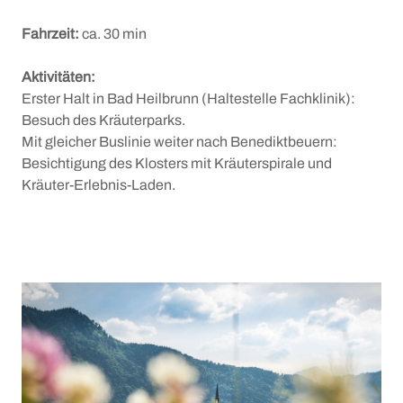
Der Bulle von Tölz
Stadtführungen
Fahrzeit:
ca. 30 min
Gastronomie
Krippen
Aktivitäten:
+
Märkte
Erster Halt in Bad Heilbrunn (Haltestelle Fachklinik):
Besuch des Kräuterparks.
Christkindlmarkt
Mit gleicher Buslinie weiter nach Benediktbeuern:
Besichtigung des Klosters mit Kräuterspirale und
Ostermarkt
WISSEN UND TRADITION
Kräuter-Erlebnis-Laden.
Für Aussteller
Tölzer Stadtgeschichte
Tölzer Stadtmuseum
Pionier-Fluss-Film-Festival
Flößerweg
Geokulturpfad