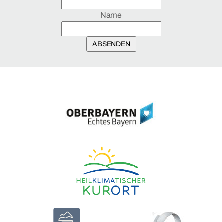
Der Bulle von Tölz
Stadtführungen
Name
Gastronomie
Krippen
ABSENDEN
+
Märkte
Christkindlmarkt
Ostermarkt
WISSEN UND TRADITION
Für Aussteller
Tölzer Stadtgeschichte
Tölzer Stadtmuseum
Pionier-Fluss-Film-Festival
Flößerweg
Geokulturpfad