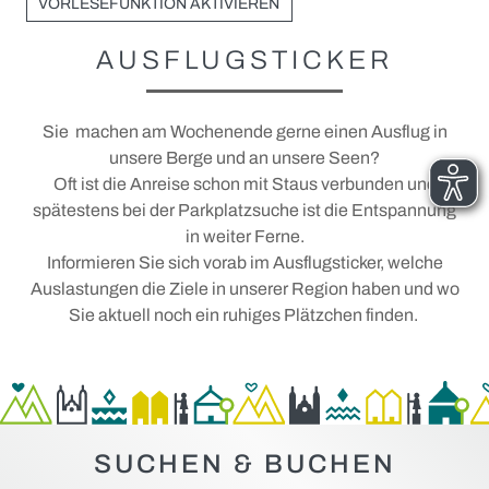
Unterkünfte
VORLESEFUNKTION AKTIVIEREN
Urlaubsangebote
AUSFLUGSTICKER
Gruppenangebote
Camping und Wohnmobil
Sie machen am Wochenende gerne einen Ausflug in
unsere Berge und an unsere Seen?
+
Ausflüge
Oft ist die Anreise schon mit Staus verbunden und
spätestens bei der Parkplatzsuche ist die Entspannung
+
Service vor Ort
Ausflugsticker
in weiter Ferne.
Prospektanfrage und Downloads
Parken in der Stadt
Informieren Sie sich vorab im Ausflugsticker, welche
Auslastungen die Ziele in unserer Region haben und wo
Login Gastgeber
MVV: Münchner Verkehrs- und Tarifverbund
Sie aktuell noch ein ruhiges Plätzchen finden.
Bad Tölz für alle (Barrierefrei)
MVV-Netz und Busfahrpläne
Fotowettbewerb 2026
SUCHEN & BUCHEN
AKTIV UND GESUND