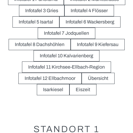
Der Bulle von Tölz
Stadtführungen
Infotafel 3 Gries
Infotafel 4 Flösser
Gastronomie
Krippen
Infotafel 5 Isartal
Infotafel 6 Wackersberg
+
Märkte
Infotafel 7 Jodquellen
Christkindlmarkt
Infotafel 8 Dachshöhlen
Infotafel 9 Kiefersau
Ostermarkt
Infotafel 10 Kalvarienberg
WISSEN UND TRADITION
Für Aussteller
Infotafel 11 Kirchsee-Ellbach-Region
Tölzer Stadtgeschichte
Infotafel 12 Ellbachmoor
Übersicht
Tölzer Stadtmuseum
Isarkiesel
Eiszeit
Pionier-Fluss-Film-Festival
Flößerweg
Geokulturpfad
STANDORT 1