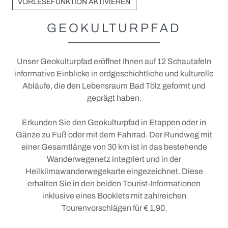
Unterkünfte
VORLESEFUNKTION AKTIVIEREN
Urlaubsangebote
GEOKULTURPFAD
Gruppenangebote
Camping und Wohnmobil
Unser Geokulturpfad eröffnet Ihnen auf 12 Schautafeln
informative Einblicke in erdgeschichtliche und kulturelle
+
Ausflüge
Abläufe, die den Lebensraum Bad Tölz geformt und
geprägt haben.
+
Service vor Ort
Ausflugsticker
Prospektanfrage und Downloads
Parken in der Stadt
Erkunden Sie den Geokulturpfad in Etappen oder in
Gänze zu Fuß oder mit dem Fahrrad. Der Rundweg mit
Login Gastgeber
MVV: Münchner Verkehrs- und Tarifverbund
einer Gesamtlänge von 30 km ist in das bestehende
Bad Tölz für alle (Barrierefrei)
MVV-Netz und Busfahrpläne
Wanderwegenetz integriert und in der
Heilklimawanderwegekarte eingezeichnet. Diese
Fotowettbewerb 2026
erhalten Sie in den beiden Tourist-Informationen
inklusive eines Booklets mit zahlreichen
Tourenvorschlägen für € 1,90.
AKTIV UND GESUND