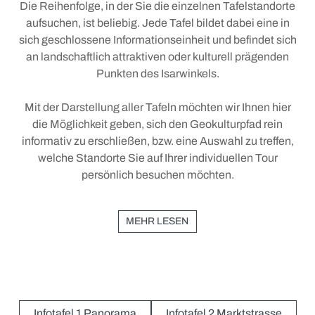
Die Reihenfolge, in der Sie die einzelnen Tafelstandorte
aufsuchen, ist beliebig. Jede Tafel bildet dabei eine in
Sommererlebnisse
sich geschlossene Informationseinheit und befindet sich
an landschaftlich attraktiven oder kulturell prägenden
+
Wintererlebnisse
Punkten des Isarwinkels.
+
Kurort - Heilkräfte der Natur
Deutscher Winterwandertag 2027
Mit der Darstellung aller Tafeln möchten wir Ihnen hier
+
Bewegung
Tölzer Löwen
Kur
die Möglichkeit geben, sich den Geokulturpfad rein
informativ zu erschließen, bzw. eine Auswahl zu treffen,
+
Ernährung
Moor
Aktivwochen
welche Standorte Sie auf Ihrer individuellen Tour
+
+
Entspannung
Heilklima
Tölzer Laufcamp
Tölzer Veg
persönlich besuchen möchten.
VitalZentrum
Kneipp
Tölzer VitalOrte
Partner und Kulinarik-Tipps
MEHR LESEN
Kräuter
GENUSS UND KULINARIK
+
Stadtspaziergang
Infotafel 1 Panorama
Infotafel 2 Marktstrasse