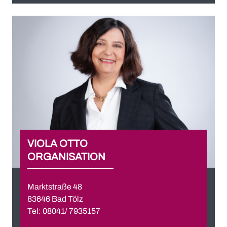
VIOLA OTTO
ORGANISATION
Marktstraße 48
83646 Bad Tölz
Tel: 08041/ 7935157