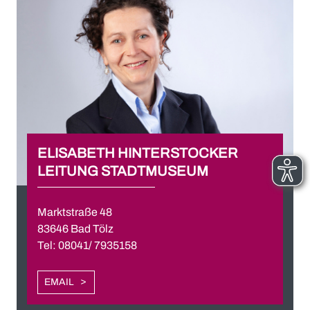
ELISABETH HINTERSTOCKER
LEITUNG STADTMUSEUM
Marktstraße 48
83646 Bad Tölz
Tel: 08041/ 7935158
EMAIL