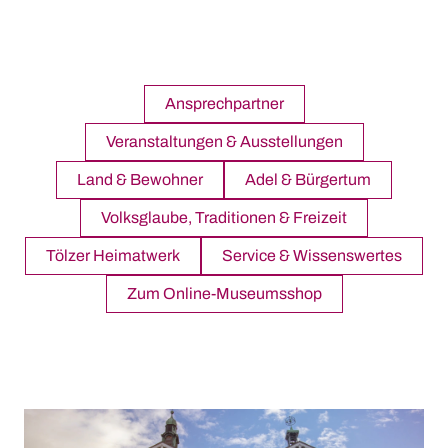
Der Bulle von Tölz
Stadtführungen
Gastronomie
Krippen
Ansprechpartner
+
Märkte
Veranstaltungen & Ausstellungen
Christkindlmarkt
Land & Bewohner
Adel & Bürgertum
Ostermarkt
WISSEN UND TRADITION
Volksglaube, Traditionen & Freizeit
Für Aussteller
Tölzer Heimatwerk
Service & Wissenswertes
Tölzer Stadtgeschichte
Zum Online-Museumsshop
Tölzer Stadtmuseum
Pionier-Fluss-Film-Festival
Flößerweg
Geokulturpfad