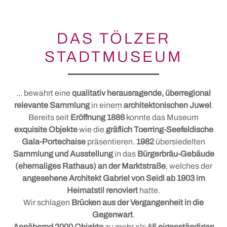
KINDER UND FAMILIE
Tölzer Summer Sound
Stadt mit der besonderen Note
DAS TÖLZER
Familien Sommer
STADTMUSEUM
Tölzer Kunst und Kultur 65+
Familien Winter
Tölzer Jazzkonzerte
Der Blomberg
Brotzeit und Spiele
... bewahrt eine
qualitativ herausragende, überregional
relevante Sammlung
in einem
architektonischen Juwel
.
Bereits seit
Eröffnung 1886
konnte das Museum
KONTAKT & ANSPRECHPARTNER
exquisite Objekte
wie die
gräflich Toerring-Seefeldische
Gala-Portechaise
präsentieren.
1982
übersiedelten
Sammlung und Ausstellung
in das
Bürgerbräu-Gebäude
(ehemaliges Rathaus) an der Marktstraße
, welches der
angesehene Architekt Gabriel von Seidl ab 1903 im
Heimatstil renoviert
hatte.
Wir schlagen
Brücken aus der Vergangenheit in die
Gegenwart
.
Annähernd 2000 Objekte
zu mehr als
45 eigenständigen