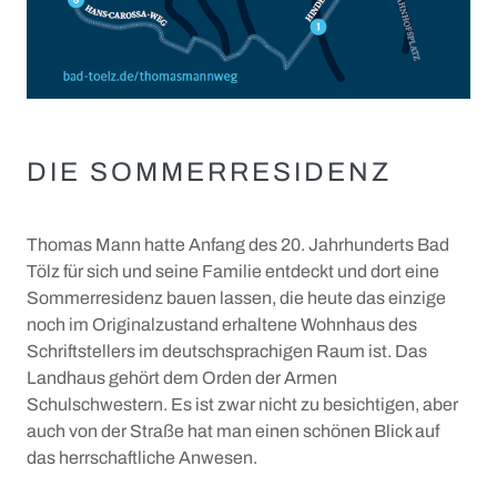
Der Bulle von Tölz
Stadtführungen
Gastronomie
Krippen
+
Märkte
Christkindlmarkt
DIE SOMMERRESIDENZ
Ostermarkt
WISSEN UND TRADITION
Thomas Mann hatte Anfang des 20. Jahrhunderts Bad
Für Aussteller
Tölz für sich und seine Familie entdeckt und dort eine
Tölzer Stadtgeschichte
Sommerresidenz bauen lassen, die heute das einzige
noch im Originalzustand erhaltene Wohnhaus des
Tölzer Stadtmuseum
Schriftstellers im deutschsprachigen Raum ist. Das
Pionier-Fluss-Film-Festival
Landhaus gehört dem Orden der Armen
Schulschwestern. Es ist zwar nicht zu besichtigen, aber
Flößerweg
auch von der Straße hat man einen schönen Blick auf
das herrschaftliche Anwesen.
Geokulturpfad