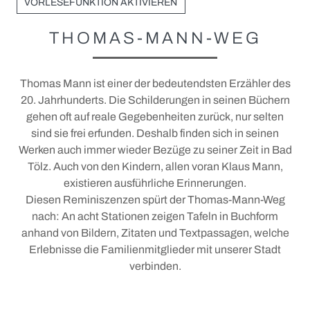
Unterkünfte
VORLESEFUNKTION AKTIVIEREN
Urlaubsangebote
THOMAS-MANN-WEG
Gruppenangebote
Camping und Wohnmobil
Thomas Mann ist einer der bedeutendsten Erzähler des
20. Jahrhunderts. Die Schilderungen in seinen Büchern
+
Ausflüge
gehen oft auf reale Gegebenheiten zurück, nur selten
sind sie frei erfunden. Deshalb finden sich in seinen
+
Service vor Ort
Ausflugsticker
Werken auch immer wieder Bezüge zu seiner Zeit in Bad
Prospektanfrage und Downloads
Parken in der Stadt
Tölz. Auch von den Kindern, allen voran Klaus Mann,
existieren ausführliche Erinnerungen.
Login Gastgeber
MVV: Münchner Verkehrs- und Tarifverbund
Diesen Reminiszenzen spürt der Thomas-Mann-Weg
Bad Tölz für alle (Barrierefrei)
MVV-Netz und Busfahrpläne
nach: An acht Stationen zeigen Tafeln in Buchform
anhand von Bildern, Zitaten und Textpassagen, welche
Fotowettbewerb 2026
Erlebnisse die Familienmitglieder mit unserer Stadt
verbinden.
AKTIV UND GESUND