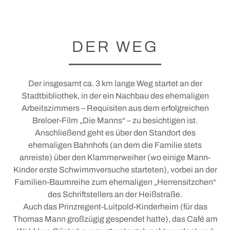
Leonhardi
Tradition und Brauchtum
DER WEG
VERANSTALTUNGEN, KULTUR UND
LITERATUR
Der insgesamt ca. 3 km lange Weg startet an der
Stadtbibliothek, in der ein Nachbau des ehemaligen
Veranstaltungskalender
Arbeitszimmers – Requisiten aus dem erfolgreichen
Breloer-Film „Die Manns“ – zu besichtigen ist.
Tölzer Bierfest
Anschließend geht es über den Standort des
ehemaligen Bahnhofs (an dem die Familie stets
Marionettentheater & Planetarium
anreiste) über den Klammerweiher (wo einige Mann-
+
Von Mann bis Seidl
Kinder erste Schwimmversuche starteten), vorbei an der
Familien-Baumreihe zum ehemaligen „Herrensitzchen“
+
Konzerte & Kabarett
Thomas Mann in Bad Tölz
des Schriftstellers an der Heißstraße.
Thomas-Mann-Weg
Knabenchor
Auch das Prinzregent-Luitpold-Kinderheim (für das
Thomas Mann großzügig gespendet hatte), das Café am
Gabriel von Seidl
Stadtkapelle