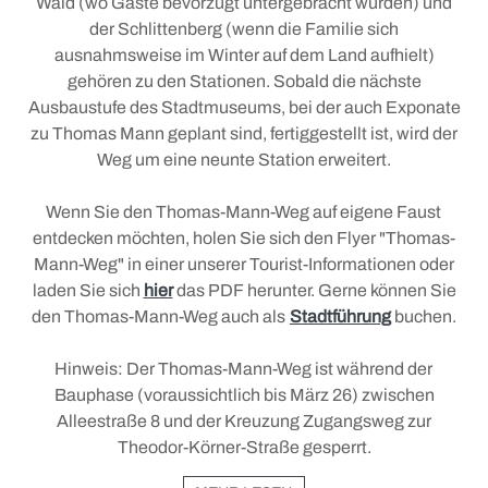
KINDER UND FAMILIE
Wald (wo Gäste bevorzugt untergebracht wurden) und
der Schlittenberg (wenn die Familie sich
Tölzer Summer Sound
ausnahmsweise im Winter auf dem Land aufhielt)
Stadt mit der besonderen Note
Familien Sommer
gehören zu den Stationen. Sobald die nächste
Ausbaustufe des Stadtmuseums, bei der auch Exponate
Tölzer Kunst und Kultur 65+
Familien Winter
zu Thomas Mann geplant sind, fertiggestellt ist, wird der
Tölzer Jazzkonzerte
Der Blomberg
Weg um eine neunte Station erweitert.
Brotzeit und Spiele
Wenn Sie den Thomas-Mann-Weg auf eigene Faust
entdecken möchten, holen Sie sich den Flyer "Thomas-
KONTAKT & ANSPRECHPARTNER
Mann-Weg" in einer unserer Tourist-Informationen oder
laden Sie sich
hier
das PDF herunter. Gerne können Sie
den Thomas-Mann-Weg auch als
Stadtführung
buchen.
Hinweis: Der Thomas-Mann-Weg ist während der
Bauphase (voraussichtlich bis März 26) zwischen
Alleestraße 8 und der Kreuzung Zugangsweg zur
Theodor-Körner-Straße gesperrt.