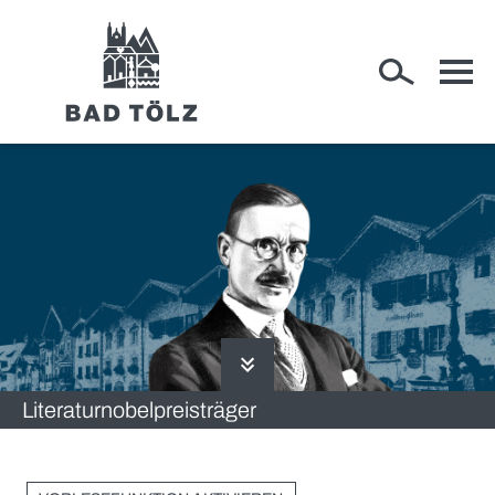
RATHAUS
WIRTSCHAFT
Literaturnobelpreisträger
RUND UM BAD TÖLZ