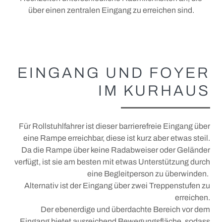
KINDER UND FAMILIE
über einen zentralen Eingang zu erreichen sind.
Tölzer Summer Sound
Stadt mit der besonderen Note
Familien Sommer
Tölzer Kunst und Kultur 65+
Familien Winter
EINGANG UND FOYER
Tölzer Jazzkonzerte
Der Blomberg
IM KURHAUS
Brotzeit und Spiele
KONTAKT & ANSPRECHPARTNER
Für Rollstuhlfahrer ist dieser barrierefreie Eingang über
eine Rampe erreichbar, diese ist kurz aber etwas steil.
Da die Rampe über keine Radabweiser oder Geländer
verfügt, ist sie am besten mit etwas Unterstützung durch
eine Begleitperson zu überwinden.
Alternativ ist der Eingang über zwei Treppenstufen zu
erreichen.
Der ebenerdige und überdachte Bereich vor dem
Eingang bietet ausreichend Bewegungsfläche, sodass