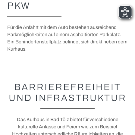
Leonhardi
PKW
Tradition und Brauchtum
Für die Anfahrt mit dem Auto bestehen ausreichend
Parkmöglichkeiten auf einem asphaltierten Parkplatz.
VERANSTALTUNGEN, KULTUR UND
Ein Behindertenstellplatz befindet sich direkt neben dem
LITERATUR
Kurhaus.
Veranstaltungskalender
Tölzer Bierfest
BARRIEREFREIHEIT
Marionettentheater & Planetarium
UND INFRASTRUKTUR
+
Von Mann bis Seidl
+
Konzerte & Kabarett
Thomas Mann in Bad Tölz
Das Kurhaus in Bad Tölz bietet für verschiedene
Thomas-Mann-Weg
Knabenchor
kulturelle Anlässe und Feiern wie zum Beispiel
Gabriel von Seidl
Stadtkapelle
Hochzeiten unterschiedliche Räumlichkeiten an, die