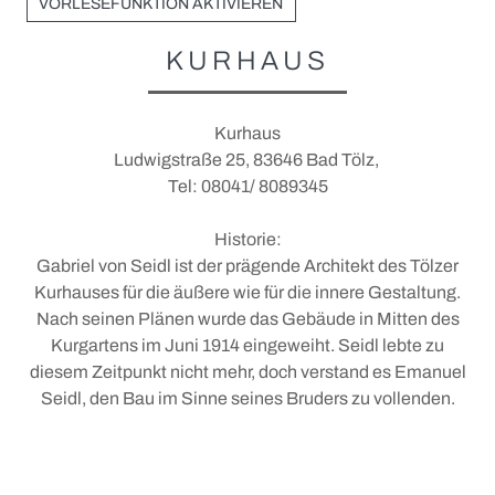
Unterkünfte
VORLESEFUNKTION AKTIVIEREN
Urlaubsangebote
KURHAUS
Gruppenangebote
Camping und Wohnmobil
Kurhaus
Ludwigstraße 25, 83646 Bad Tölz,
+
Ausflüge
Tel: 08041/ 8089345
+
Service vor Ort
Ausflugsticker
Historie:
Prospektanfrage und Downloads
Parken in der Stadt
Gabriel von Seidl ist der prägende Architekt des Tölzer
Kurhauses für die äußere wie für die innere Gestaltung.
Login Gastgeber
MVV: Münchner Verkehrs- und Tarifverbund
Nach seinen Plänen wurde das Gebäude in Mitten des
Bad Tölz für alle (Barrierefrei)
MVV-Netz und Busfahrpläne
Kurgartens im Juni 1914 eingeweiht. Seidl lebte zu
diesem Zeitpunkt nicht mehr, doch verstand es Emanuel
Fotowettbewerb 2026
Seidl, den Bau im Sinne seines Bruders zu vollenden.
AKTIV UND GESUND