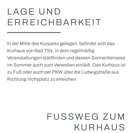
LAGE UND
Sommererlebnisse
ERREICHBARKEIT
+
Wintererlebnisse
+
Kurort - Heilkräfte der Natur
Deutscher Winterwandertag 2027
In der Mitte des Kurparks gelegen, befindet sich das
+
Bewegung
Tölzer Löwen
Kur
Kurhaus von Bad Tölz, in dem regelmäßig
Veranstaltungen stattfinden und dessen Sonnenterrasse
+
Ernährung
Moor
Aktivwochen
im Sommer auch zum Verweilen einlädt. Das Kurhaus ist
zu Fuß oder auch per PKW über die Ludwigstraße aus
+
+
Entspannung
Heilklima
Tölzer Laufcamp
Tölzer Veg
Richtung Vichyplatz zu erreichen.
VitalZentrum
Kneipp
Tölzer VitalOrte
Partner und Kulinarik-Tipps
Kräuter
GENUSS UND KULINARIK
FUSSWEG ZUM K
URHAUS
+
Stadtspaziergang