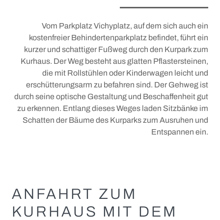
Der Bulle von Tölz
Stadtführungen
Vom Parkplatz Vichyplatz, auf dem sich auch ein
Gastronomie
Krippen
kostenfreier Behindertenparkplatz befindet, führt ein
kurzer und schattiger Fußweg durch den Kurpark zum
+
Märkte
Kurhaus. Der Weg besteht aus glatten Pflastersteinen,
Christkindlmarkt
die mit Rollstühlen oder Kinderwagen leicht und
erschütterungsarm zu befahren sind. Der Gehweg ist
Ostermarkt
WISSEN UND TRADITION
durch seine optische Gestaltung und Beschaffenheit gut
zu erkennen. Entlang dieses Weges laden Sitzbänke im
Für Aussteller
Schatten der Bäume des Kurparks zum Ausruhen und
Tölzer Stadtgeschichte
Entspannen ein.
Tölzer Stadtmuseum
Pionier-Fluss-Film-Festival
Flößerweg
ANFAHRT ZUM
Geokulturpfad
KURHAUS MIT DEM